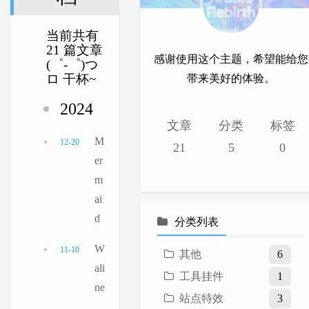
当前共有
21 篇文章
感谢使用这个主题，希望能给您
(゜-゜)つ
ロ 干杯~
带来美好的体验。
2024
文章
分类
标签
M
12-20
21
5
0
er
m
ai
d
分类列表
W
11-10
其他
6
ali
工具挂件
1
ne
站点特效
3