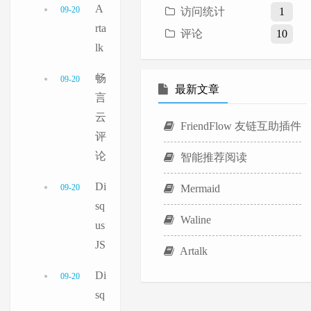
A
09-20
访问统计
1
rta
评论
10
lk
畅
09-20
最新文章
言
云
FriendFlow 友链互助插件
评
论
智能推荐阅读
Di
09-20
Mermaid
sq
Waline
us
JS
Artalk
Di
09-20
sq