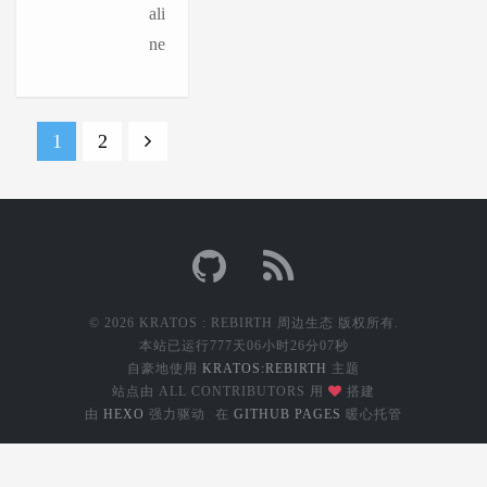
ali
ne
1
2
© 2026 KRATOS : REBIRTH 周边生态 版权所有.
本站已运行
777天06小时26分07秒
自豪地使用
KRATOS:REBIRTH
主题
站点由 ALL CONTRIBUTORS 用
搭建
由
HEXO
强力驱动
在
GITHUB PAGES
暖心托管